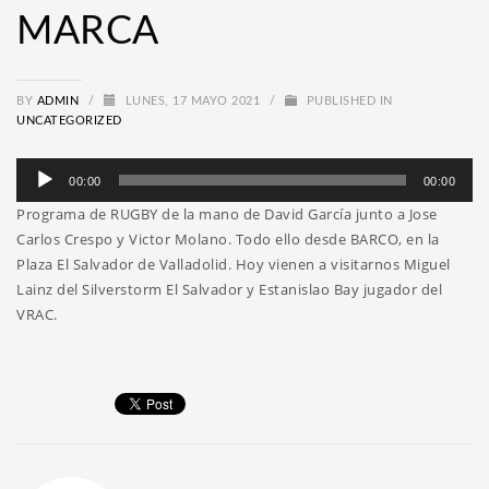
MARCA
BY
ADMIN
/
LUNES, 17 MAYO 2021
/
PUBLISHED IN
UNCATEGORIZED
Reproductor
00:00
00:00
de
Programa de RUGBY de la mano de David García junto a Jose
audio
Carlos Crespo y Victor Molano. Todo ello desde BARCO, en la
Plaza El Salvador de Valladolid. Hoy vienen a visitarnos Miguel
Lainz del Silverstorm El Salvador y Estanislao Bay jugador del
VRAC.